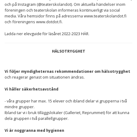
och på Instagram (@teaterskolandot). Om aktuella händelser inom
föreningen och teaterskolan informeras kontinuerligt via social
media. Våra hemsidor finns på adresserna www.teaterskolandot.fi
och föreningens www.dotdot.fi.
Ladda ner
.
elevguide för läsåret 2022-2023 HÄR
HÄLSOTRYGGHET
Vi följer myndigheternas rekommendationer om hälsotrygghet
och reagerar genast om situationen ändras.
Vi håller säkerhetsavstånd
- våra grupper har max. 15 elever och ibland delar vi grupperna i två
mindre grupper.
Ibland tar vi i bruk tilläggslokaler (Galleriet, Reprummet) för att kunna
dela gruppen i två parallellgrupper.
Vi är noggranna med hygienen